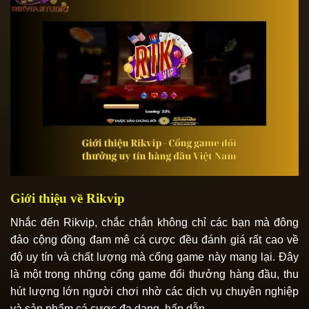
Giới thiệu về Rikvip
Nhắc đến
Rikvip
, chắc chắn không chỉ các bạn mà đông
đảo cộng đồng đam mê cá cược đều đánh giá rất cao về
độ uy tín và chất lượng mà cổng game này mang lại. Đây
là một trong những cổng game đổi thưởng hàng đầu, thu
hút lượng lớn người chơi nhờ các dịch vụ chuyên nghiệp
và sản phẩm cá cược đa dạng, hấp dẫn.