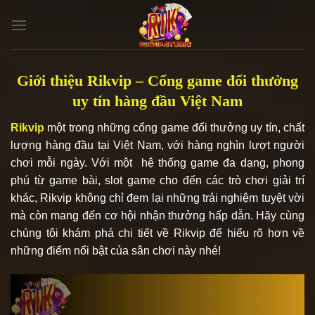
Chuyển
đến
nội
dung
Giới thiệu Rikvip – Cổng game đổi thưởng
uy tín hàng đầu Việt Nam
Rikvip
một trong những cổng game đổi thưởng uy tín, chất
lượng hàng đầu tại Việt Nam, với hàng nghìn lượt người
chơi mỗi ngày. Với một hệ thống game đa dạng, phong
phú từ game bài, slot game cho đến các trò chơi giải trí
khác, Rikvip không chỉ đem lại những trải nghiệm tuyệt vời
mà còn mang đến cơ hội nhận thưởng hấp dẫn. Hãy cùng
chúng tôi khám phá chi tiết về Rikvip để hiểu rõ hơn về
những điểm nổi bật của sân chơi này nhé!