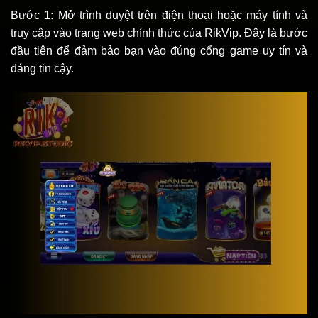
Bước 1: Mở trình duyệt trên điện thoại hoặc máy tính và
truy cập vào trang web chính thức của RikVip. Đây là bước
đầu tiên để đảm bảo bạn vào đúng cổng game uy tín và
đáng tin cậy.