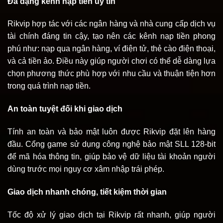
Đa dạng kênh nạp tiền uy tín
Rikvip hợp tác với các ngân hàng và nhà cung cấp dịch vụ
tài chính đáng tin cậy, tạo nên các kênh nạp tiền phong
phú như: nạp qua ngân hàng, ví điện tử, thẻ cào điện thoại,
và cả tiền ảo. Điều này giúp người chơi có thể dễ dàng lựa
chọn phương thức phù hợp với nhu cầu và thuận tiện hơn
trong quá trình nạp tiền.
An toàn tuyệt đối khi giao dịch
Tính an toàn và bảo mật luôn được Rikvip đặt lên hàng
đầu. Cổng game sử dụng công nghệ bảo mật SLL 128-bit
để mã hóa thông tin, giúp bảo vệ dữ liệu tài khoản người
dùng trước mọi nguy cơ xâm nhập trái phép.
Giao dịch nhanh chóng, tiết kiệm thời gian
Tốc độ xử lý giao dịch tại Rikvip rất nhanh, giúp người