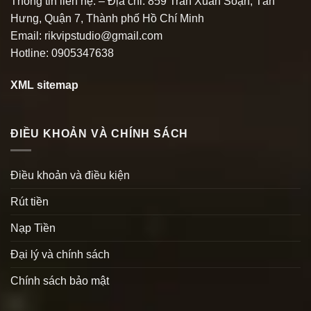
Thông tin liên hệ: – Địa chỉ: 859 Trần Xuân Soạn, Tân
Hưng, Quận 7, Thành phố Hồ Chí Minh
Email:
rikvipstudio@gmail.com
Hotline: 0905347638
XML sitemap
ĐIỀU KHOẢN VÀ CHÍNH SÁCH
Điều khoản và điều kiện
Rút tiền
Nạp Tiền
Đại lý và chính sách
Chính sách bảo mật