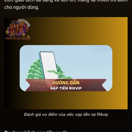
cho người dùng.
Đánh giá ưu điểm của việc nạp tiền tại Rikvip