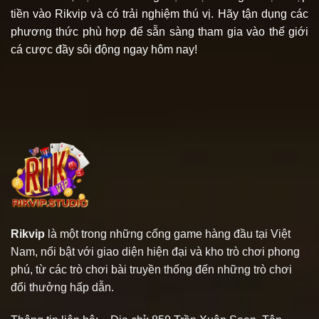
tiền vào Rikvip và có trải nghiệm thú vị. Hãy tận dụng các
phương thức phù hợp để sẵn sàng tham gia vào thế giới
cá cược đầy sôi động ngay hôm nay!
Rikvip
là một trong những cổng game hàng đầu tại Việt
Nam, nổi bật với giao diện hiện đại và kho trò chơi phong
phú, từ các trò chơi bài truyền thống đến những trò chơi
đổi thưởng hấp dẫn.