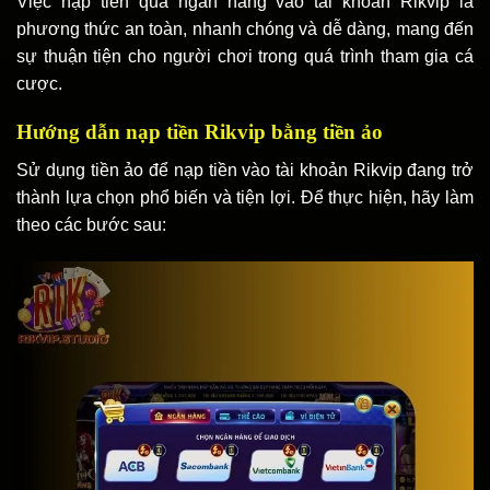
Việc nạp tiền qua ngân hàng vào tài khoản Rikvip là
phương thức an toàn, nhanh chóng và dễ dàng, mang đến
sự thuận tiện cho người chơi trong quá trình tham gia cá
cược.
Hướng dẫn nạp tiền Rikvip bằng tiền ảo
Sử dụng tiền ảo để nạp tiền vào tài khoản Rikvip đang trở
thành lựa chọn phổ biến và tiện lợi. Để thực hiện, hãy làm
theo các bước sau: