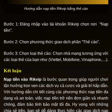
Hướng dẫn nạp tiền Rikvip bằng thẻ cào
Bước 1: Đăng nhập vào tài khoản Rikvip chọn nơi “Nạp
tiền”.
Bước 2: Chọn phương thức giao dịch phần “Thẻ cào”.
Bước 3: Chọn loại thẻ cào: Chọn nhà mạng tương ứng với
các loại thẻ của bạn như (Viettel, Mobifone, Vinaphone,…).
Kết luận
Nạp tiền vào Rikvip
là bước quan trọng giúp người chơi
tận hưởng trọn vẹn các dịch vụ cá cược và giải trí hấp dẫn.
Với hướng dẫn chi tiết cùng các phương thức nạp tiền đa
dạng và an toàn, việc nạp tiền trở nên đơn giản và nhanh
chóng, đảm bảo tính bảo mật tối đa. Hy vọng với những
chia sẻ trên, bạn sẽ dễ dàng thực hiện các giao dịch nạp